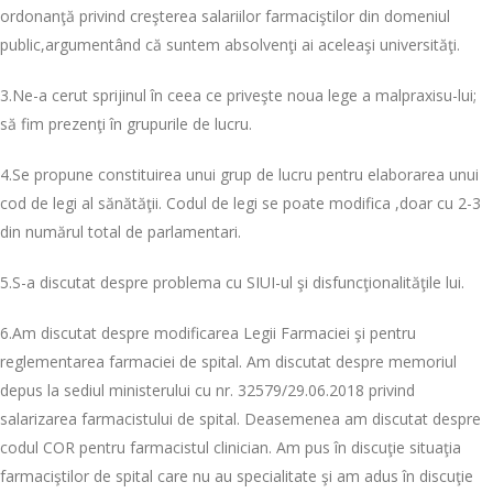
ordonanţă privind creşterea salariilor farmaciştilor din domeniul
public,argumentând că suntem absolvenţi ai aceleaşi universităţi.
3.Ne-a cerut sprijinul în ceea ce priveşte noua lege a malpraxisu-lui;
să fim prezenţi în grupurile de lucru.
4.Se propune constituirea unui grup de lucru pentru elaborarea unui
cod de legi al sănătăţii. Codul de legi se poate modifica ,doar cu 2-3
din numărul total de parlamentari.
5.S-a discutat despre problema cu SIUI-ul şi disfuncţionalităţile lui.
6.Am discutat despre modificarea Legii Farmaciei şi pentru
reglementarea farmaciei de spital. Am discutat despre memoriul
depus la sediul ministerului cu nr. 32579/29.06.2018 privind
salarizarea farmacistului de spital. Deasemenea am discutat despre
codul COR pentru farmacistul clinician. Am pus în discuţie situaţia
farmaciştilor de spital care nu au specialitate şi am adus în discuţie