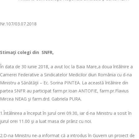
Nr.107/03.07.2018
Stima
ţi colegi din SNFR,
În data de 30 iunie 2018, a avut loc la Baia Mare,a doua întâlnire a
Camerei Federative a Sindicatelor Medicilor diun România cu d-na
Ministru a Sănătăţii – Ec. Sorina PINTEA. La această întâlnire din
partea SNFR au participat farm.pr.Ioan ANTOFIE, farm.pr.Flavius
Mircea NEAG şi farm.drd. Gabriela PURA.
1.Întâlnirea a început în jurul orei 09.30, iar d-na Ministru a sosit în
jurul orei 11.00 şi a luat masa de prânz cu noi.
2.D-na Ministru ne-a informat că a introdus în Guvern un proiect de