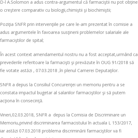
D-l A.Solomon a adus contra-argumentul că farmaciştii nu pot obţine
o creştere comparativ cu biologii,chimiştii şi biochimiştii;
Poziţia SNFR prin intervenţiile pe care le-am prezentat în comisie a
adus argumentele în favoarea susţinerii problemelor salariale ale
farmaciştilor de spital;
În acest context amendamentul nostru nu a fost acceptat,urmând ca
prevederile referitoare la farmacişti şi prevăzute în OUG 91/2018 să
fie votate astăzi , 07.03.2018 ,în plenul Camerei Deputaţilor.
SNFR a depus la Consiliul Concurenţei un memoriu pentru a se
constata impactul bugetar al salariilor farmaciştilor şi să putem
acţiona în consecinţă.
Vineri,02.03.2018, SNFR a depus la Comisia de Discriminare un
Memoriu,privind discriminarea farmacistului în actuala L 153/2017,
iar astăzi 07.03.2018 problema discriminării farmaciştilor va fi