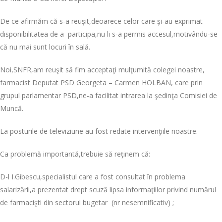
De ce afirmăm că s-a reuşit,deoarece celor care şi-au exprimat
disponibilitatea de a participa,nu li s-a permis accesul,motivându-se
că nu mai sunt locuri în sală.
Noi,SNFR,am reuşit să fim acceptaţi mulţumită colegei noastre,
farmacist Deputat PSD Georgeta – Carmen HOLBAN, care prin
grupul parlamentar PSD,ne-a facilitat intrarea la şedinţa Comisiei de
Muncă.
La posturile de televiziune au fost redate intervenţiile noastre.
Ca problemă importantă,trebuie să reţinem că:
D-l I.Gibescu,specialistul care a fost consultat în problema
salarizării,a prezentat drept scuză lipsa informaţiilor privind numărul
de farmacişti din sectorul bugetar (nr nesemnificativ) ;