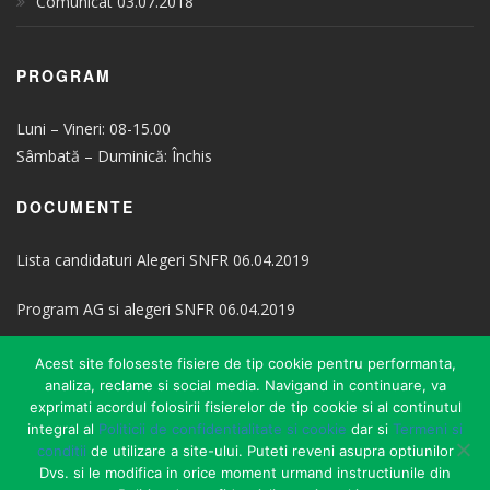
Comunicat 03.07.2018
PROGRAM
Luni – Vineri: 08-15.00
Sâmbată – Duminică: Închis
DOCUMENTE
Lista candidaturi Alegeri SNFR 06.04.2019
Program AG si alegeri SNFR 06.04.2019
Statut SNFR
Acest site foloseste fisiere de tip cookie pentru performanta,
analiza, reclame si social media. Navigand in continuare, va
Cerere Adeziune
exprimati acordul folosirii fisierelor de tip cookie si al continutul
integral al
Politicii de confidentialitate si cookie
dar si
Termeni si
conditii
de utilizare a site-ului. Puteti reveni asupra optiunilor
Notificare Retragere Sindicat
Dvs. si le modifica in orice moment urmand instructiunile din